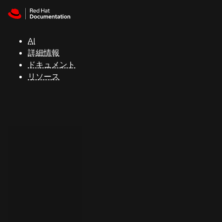
Skip to navigation
Skip to content
サ
ポ
ー
AI
ト
詳細情報
ドキュメント
リソース
コ
ン
ソ
ー
ル
開
発
者
ト
ラ