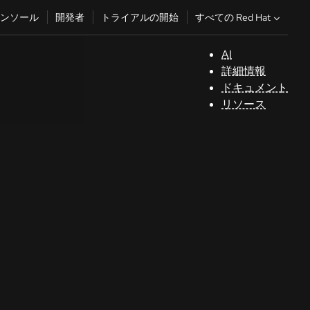
すべての Red Hat
ンソール
開発者
トライアルの開始
AI
サ
詳細情報
ポ
ドキュメント
ー
リソース
ト
コ
ン
ソ
ー
ル
開
発
者