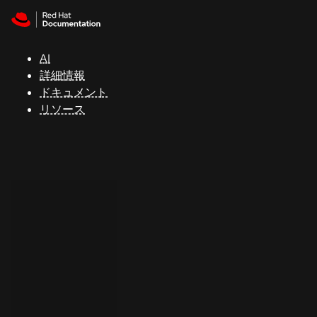
Skip to navigation
Skip to content
サ
ポ
ー
AI
ト
詳細情報
ドキュメント
リソース
コ
ン
ソ
ー
ル
開
発
者
ト
ラ