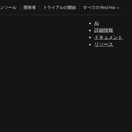
すべての Red Hat
ンソール
開発者
トライアルの開始
AI
サ
詳細情報
ポ
ドキュメント
ー
リソース
ト
コ
ン
ソ
ー
ル
開
発
者