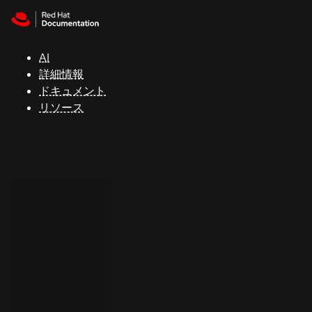
Skip to navigation
Skip to content
サ
ポ
ー
AI
ト
詳細情報
ドキュメント
リソース
コ
ン
ソ
ー
ル
開
発
者
ト
ラ