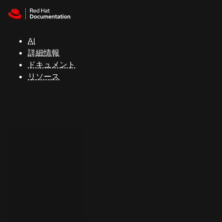
Skip to navigation
Skip to content
サ
ポ
ー
AI
ト
詳細情報
ドキュメント
リソース
コ
ン
ソ
ー
ル
開
発
者
ト
ラ