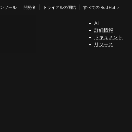
すべての Red Hat
ンソール
開発者
トライアルの開始
AI
サ
詳細情報
ポ
ドキュメント
ー
リソース
ト
コ
ン
ソ
ー
ル
開
発
者