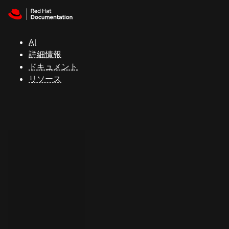
Skip to navigation
Skip to content
サ
ポ
ー
AI
ト
詳細情報
ドキュメント
リソース
コ
ン
ソ
ー
ル
開
発
者
ト
ラ