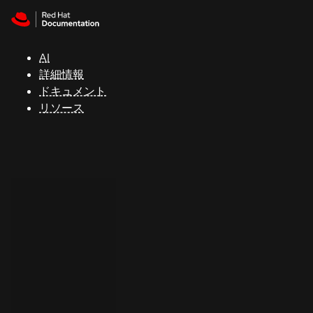
Skip to navigation
Skip to content
サ
ポ
ー
AI
ト
詳細情報
ドキュメント
リソース
コ
ン
ソ
ー
ル
開
発
者
ト
ラ