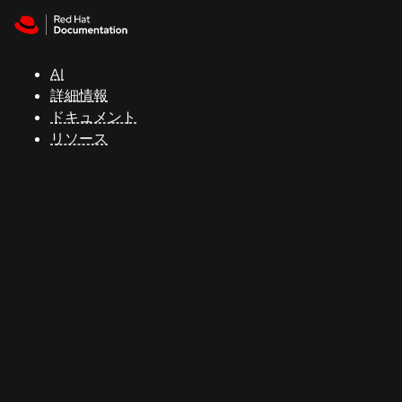
Skip to navigation
Skip to content
サ
ポ
ー
AI
ト
詳細情報
ドキュメント
リソース
コ
ン
ソ
ー
ル
開
発
者
ト
ラ