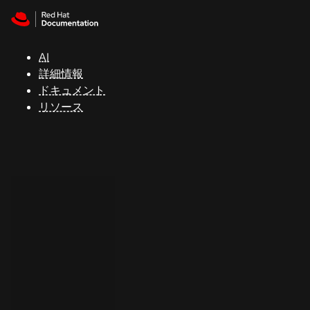
Skip to navigation
Skip to content
サ
ポ
ー
AI
ト
詳細情報
ドキュメント
リソース
コ
ン
ソ
ー
ル
開
発
者
ト
ラ