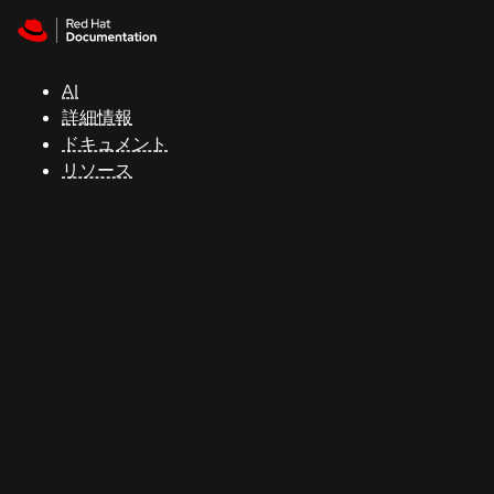
Skip to navigation
Skip to content
サ
ポ
ー
AI
ト
詳細情報
ドキュメント
リソース
コ
ン
ソ
ー
ル
開
発
者
ト
ラ