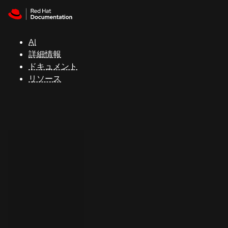
Skip to navigation
Skip to content
サ
ポ
ー
AI
ト
詳細情報
ドキュメント
リソース
コ
ン
ソ
ー
ル
開
発
者
ト
ラ