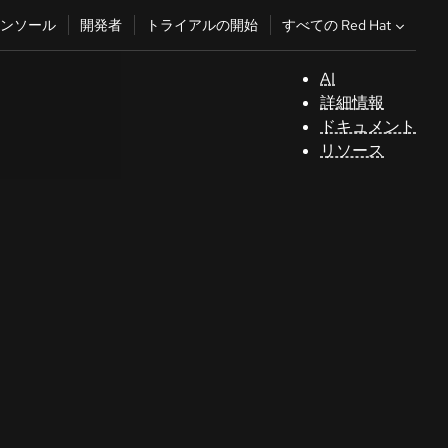
すべての Red Hat
ンソール
開発者
トライアルの開始
AI
サ
詳細情報
ポ
ドキュメント
ー
リソース
ト
コ
ン
ソ
ー
ル
開
発
者