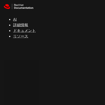
Skip to navigation
Skip to content
サ
ポ
ー
AI
ト
詳細情報
ドキュメント
リソース
コ
ン
ソ
ー
ル
開
発
者
ト
ラ