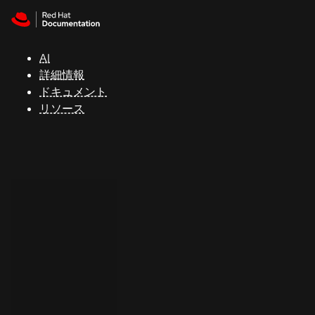
Skip to navigation
Skip to content
サ
ポ
ー
AI
ト
詳細情報
ドキュメント
リソース
コ
ン
ソ
ー
ル
開
発
者
ト
ラ