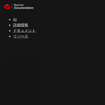
Skip to navigation
Skip to content
サ
ポ
ー
AI
ト
詳細情報
ドキュメント
リソース
コ
ン
ソ
ー
ル
開
発
者
ト
ラ