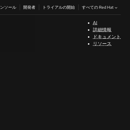
すべての Red Hat
ンソール
開発者
トライアルの開始
AI
サ
詳細情報
ポ
ドキュメント
ー
リソース
ト
テクノロジートピック
コ
AI/ML
ン
ソ
自動化
ー
Java
ル
Kubernetes
See all topics
開
発
者