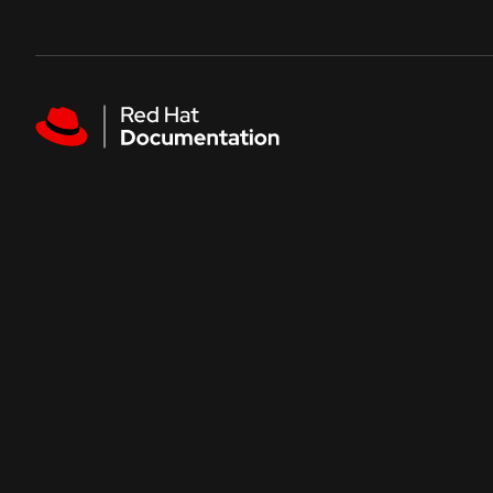
Skip to navigation
Skip to content
Featured links
人気のドキュメント
Red Hat AI
Red Hat Enterprise Linux
Red Hat OpenShift Container Platform
Red Hat Ansible Automation Platform
Red Hat OpenShift Service on AWS
すべてのドキュメントを見る