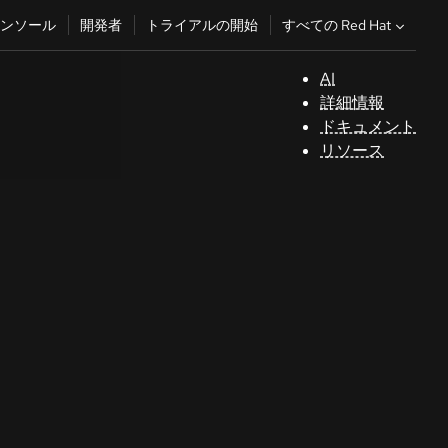
すべての Red Hat
ンソール
開発者
トライアルの開始
AI
サ
詳細情報
ポ
ドキュメント
ー
リソース
ト
コ
ン
ソ
ー
ル
開
発
者