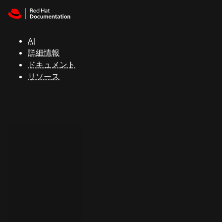
Skip to navigation
Skip to content
サ
ポ
ー
AI
ト
詳細情報
ドキュメント
リソース
コ
ン
ソ
ー
ル
開
発
者
ト
ラ