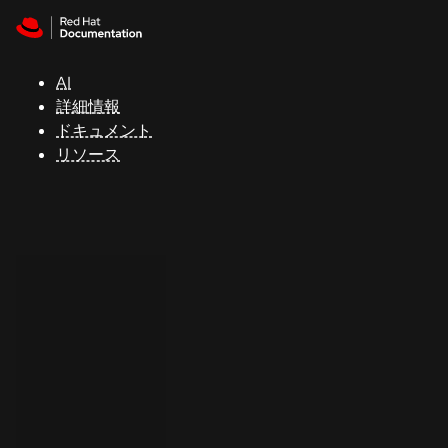
Skip to navigation
Skip to content
サ
ポ
ー
AI
ト
詳細情報
ドキュメント
リソース
コ
ン
ソ
ー
ル
開
発
者
ト
ラ