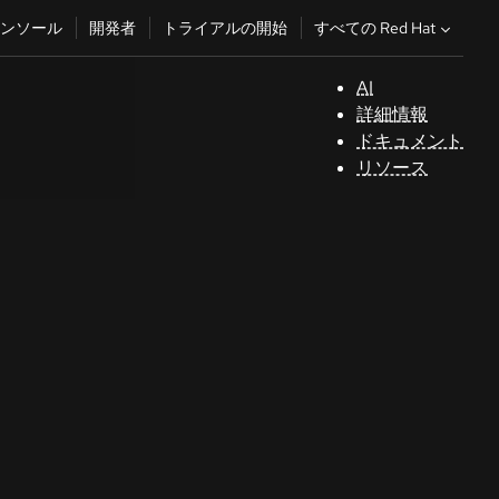
すべての Red Hat
ンソール
開発者
トライアルの開始
AI
サ
詳細情報
ポ
ドキュメント
ー
リソース
ト
コ
ン
ソ
ー
ル
開
発
者