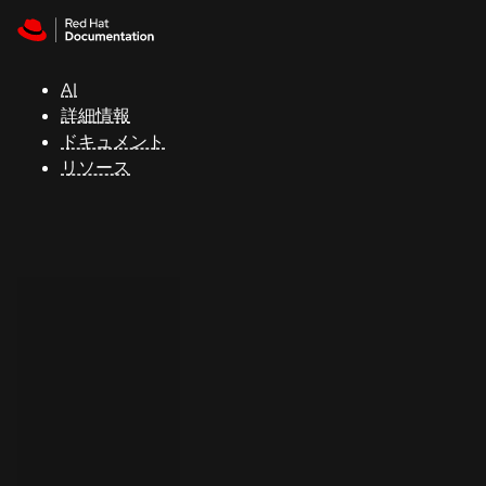
Skip to navigation
Skip to content
サ
ポ
ー
AI
ト
詳細情報
ドキュメント
リソース
コ
ン
ソ
ー
ル
開
発
者
ト
ラ