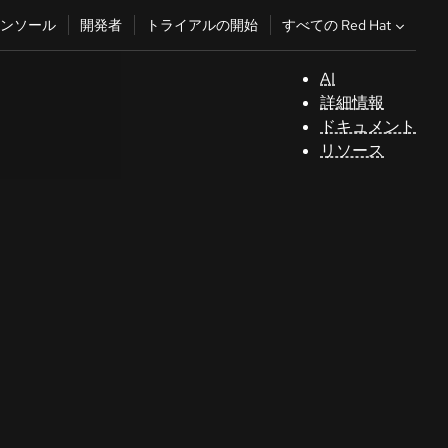
すべての Red Hat
ンソール
開発者
トライアルの開始
AI
サ
詳細情報
ポ
ドキュメント
ー
リソース
ト
コ
ン
ソ
ー
ル
開
発
者