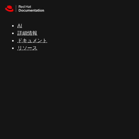
Skip to navigation
Skip to content
サ
ポ
ー
AI
ト
詳細情報
ドキュメント
リソース
コ
ン
ソ
ー
ル
開
発
者
ト
ラ