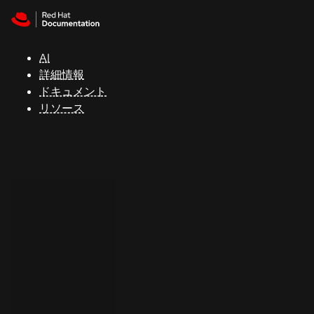
Skip to navigation
Skip to content
サ
ポ
ー
AI
ト
詳細情報
ドキュメント
リソース
コ
ン
ソ
ー
ル
開
発
者
ト
ラ