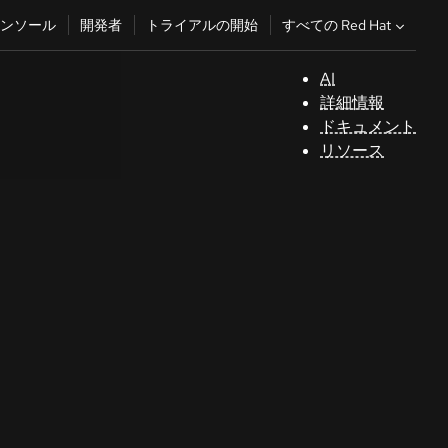
すべての Red Hat
ンソール
開発者
トライアルの開始
AI
サ
詳細情報
ポ
ドキュメント
ー
リソース
ト
コ
ン
ソ
ー
ル
開
発
者