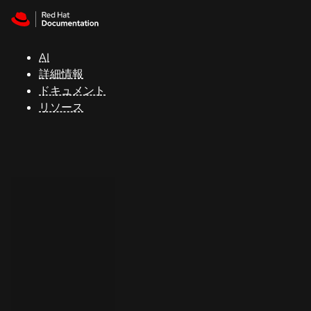
Skip to navigation
Skip to content
サ
ポ
ー
AI
ト
詳細情報
ドキュメント
リソース
コ
ン
ソ
ー
ル
開
発
者
ト
ラ