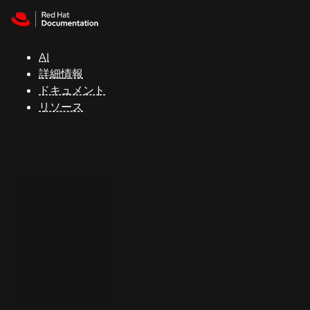
Skip to navigation
Skip to content
サ
ポ
ー
AI
ト
詳細情報
ドキュメント
リソース
コ
ン
ソ
ー
ル
開
発
者
ト
ラ