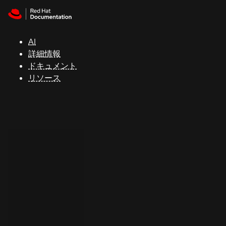
Skip to navigation
Skip to content
サ
ポ
ー
AI
ト
詳細情報
ドキュメント
リソース
コ
ン
ソ
ー
ル
開
発
者
ト
ラ