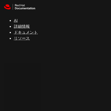
Skip to navigation
Skip to content
サ
ポ
ー
AI
ト
詳細情報
ドキュメント
リソース
コ
ン
ソ
ー
ル
開
発
者
ト
ラ