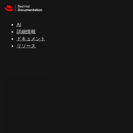
Skip to navigation
Skip to content
サ
ポ
ー
AI
ト
詳細情報
ドキュメント
リソース
コ
ン
ソ
ー
ル
開
発
者
ト
ラ