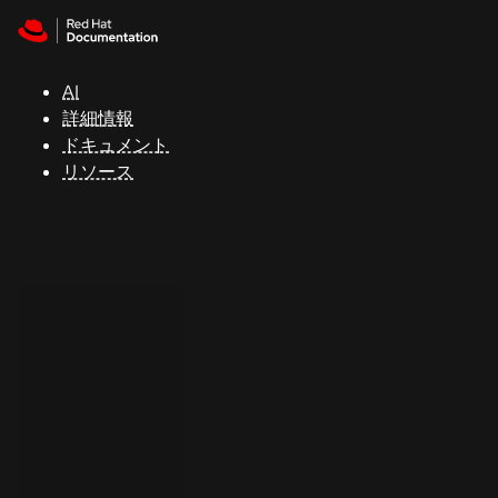
Skip to navigation
Skip to content
サ
ポ
ー
AI
ト
詳細情報
ドキュメント
リソース
コ
ン
ソ
ー
ル
開
発
者
ト
ラ