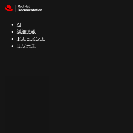
Skip to navigation
Skip to content
サ
ポ
ー
AI
ト
詳細情報
ドキュメント
リソース
コ
ン
ソ
ー
ル
開
発
者
ト
ラ