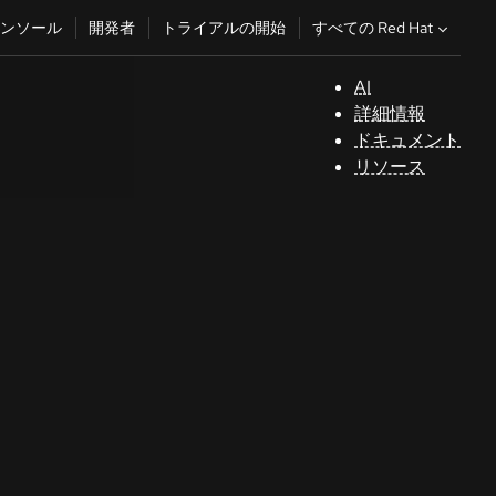
すべての Red Hat
ンソール
開発者
トライアルの開始
AI
サ
詳細情報
ポ
ドキュメント
ー
リソース
ト
コ
ン
ソ
ー
ル
開
発
者