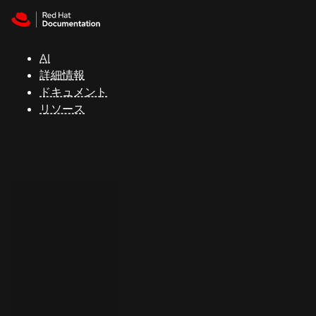
Skip to navigation
Skip to content
サ
ポ
ー
AI
ト
詳細情報
ドキュメント
リソース
コ
ン
ソ
ー
ル
開
発
者
ト
ラ