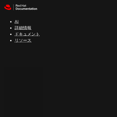
Skip to navigation
Skip to content
サ
ポ
ー
AI
ト
詳細情報
ドキュメント
リソース
コ
ン
ソ
ー
ル
開
発
者
ト
ラ