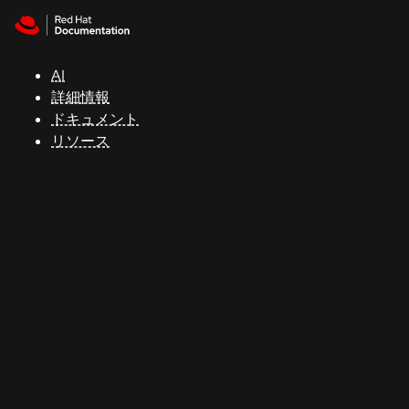
Skip to navigation
Skip to content
サ
ポ
ー
AI
ト
詳細情報
ドキュメント
リソース
コ
ン
ソ
ー
ル
開
発
者
ト
ラ