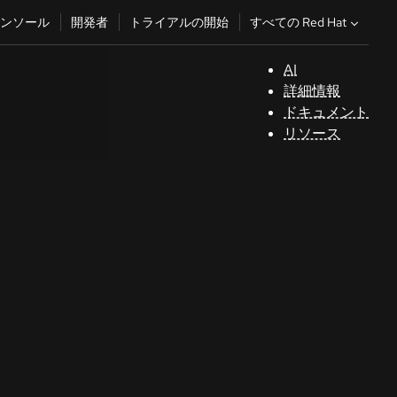
すべての Red Hat
ンソール
開発者
トライアルの開始
AI
サ
詳細情報
ポ
ドキュメント
ー
リソース
ト
コ
ン
ソ
ー
ル
開
発
者