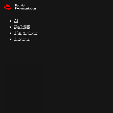
Skip to navigation
Skip to content
サ
ポ
ー
AI
ト
詳細情報
ドキュメント
リソース
コ
ン
ソ
ー
ル
開
発
者
ト
ラ