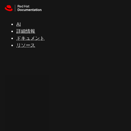
Skip to navigation
Skip to content
サ
ポ
ー
AI
ト
詳細情報
ドキュメント
リソース
コ
ン
ソ
ー
ル
開
発
者
ト
ラ