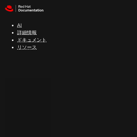
Skip to navigation
Skip to content
サ
ポ
ー
AI
ト
詳細情報
ドキュメント
リソース
コ
ン
ソ
ー
ル
開
発
者
ト
ラ