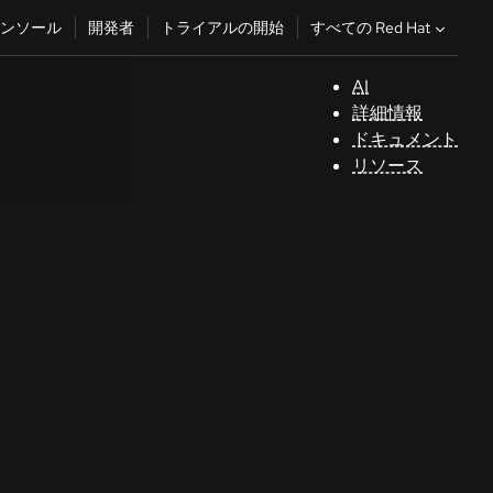
すべての Red Hat
ンソール
開発者
トライアルの開始
AI
サ
詳細情報
ポ
ドキュメント
ー
リソース
ト
コ
ン
ソ
ー
ル
開
発
者