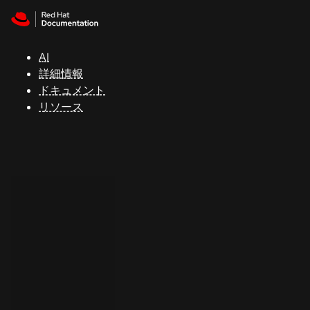
Skip to navigation
Skip to content
サ
ポ
ー
AI
ト
詳細情報
ドキュメント
リソース
コ
ン
ソ
ー
ル
開
発
者
ト
ラ