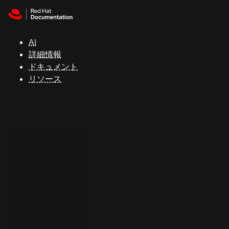
Skip to navigation
Skip to content
サ
ポ
ー
AI
ト
詳細情報
ドキュメント
リソース
コ
ン
ソ
ー
ル
開
発
者
ト
ラ