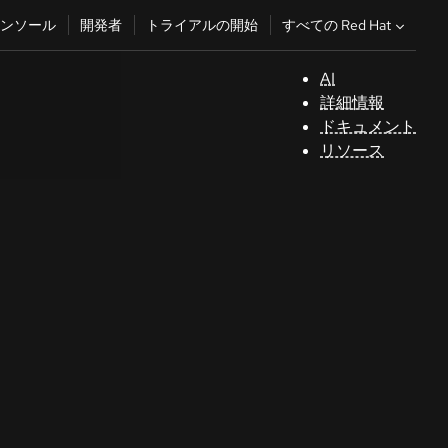
すべての Red Hat
ンソール
開発者
トライアルの開始
AI
サ
詳細情報
ポ
ドキュメント
ー
リソース
ト
コ
ン
ソ
ー
ル
開
発
者