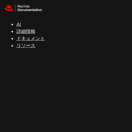
Skip to navigation
Skip to content
サ
ポ
ー
AI
ト
詳細情報
ドキュメント
リソース
コ
ン
ソ
ー
ル
開
発
者
ト
ラ