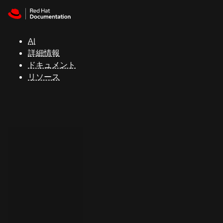
Skip to navigation
Skip to content
サ
ポ
ー
AI
ト
詳細情報
ドキュメント
リソース
コ
ン
ソ
ー
ル
開
発
者
ト
ラ