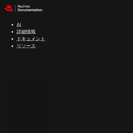
Skip to navigation
Skip to content
サ
ポ
ー
AI
ト
詳細情報
ドキュメント
リソース
コ
ン
ソ
ー
ル
開
発
者
ト
ラ