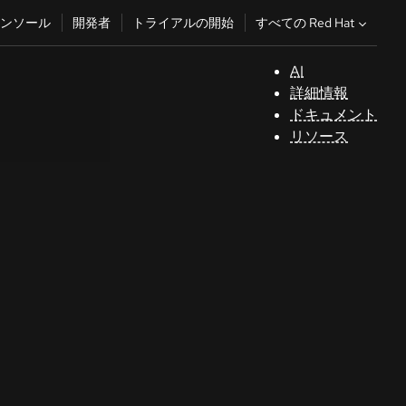
すべての Red Hat
ンソール
開発者
トライアルの開始
AI
サ
詳細情報
ポ
ドキュメント
ー
リソース
ト
コ
ン
ソ
ー
ル
開
発
者